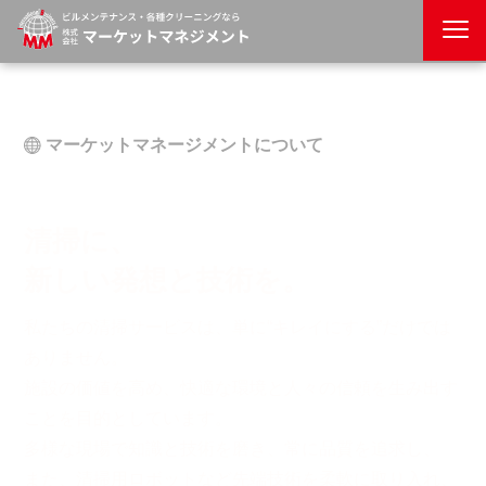
マーケットマネージメントについて
About Us
清掃に、
新しい発想と技術を。
私たちの清掃サービスは、単に“キレイにする”だけでは
ありません。
施設の価値を高め、快適な環境と人々の信頼を生み出す
ことを目的としています。
多様な現場で知識と技術を磨き、常に品質を追求し、
また、清掃用ロボットなど先端技術を柔軟に取り入れ、