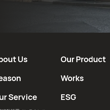
bout Us
Our Product
eason
Works
ur Service
ESG