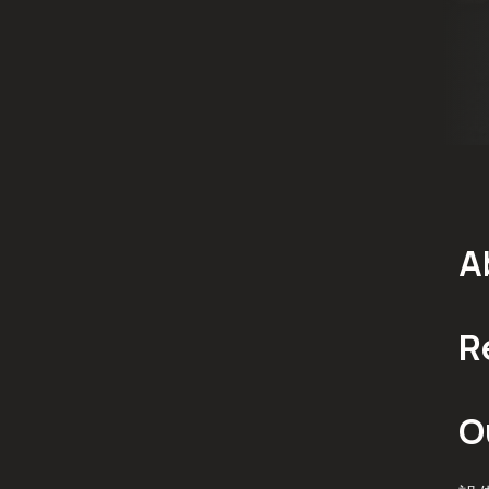
A
R
O