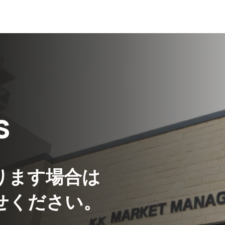
s
ります場合は
せください。