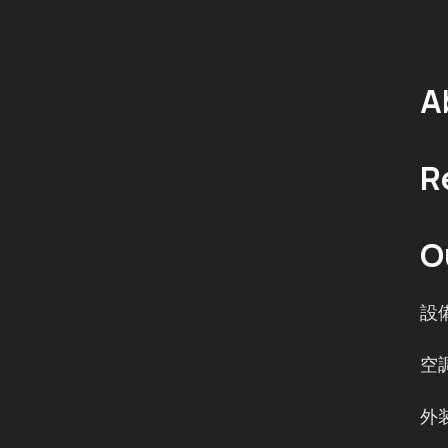
A
R
O
設
空
外