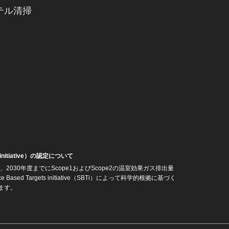
テル清掃
s initiative）の認定について
2030年度までにScope1およびScope2の温室効果ガス排出量
Based Targets initiative（SBTi）によって科学的根拠に基づく
ます。