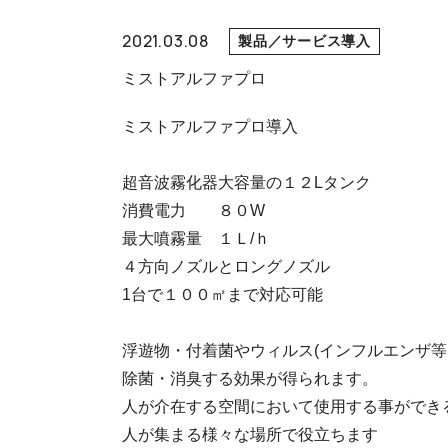
2021.03.08
製品／サービス導入
ミストアルファプロ
ミストアルファプロ導入
超音波霧化器大容量の１２Lタンク
消費電力 ８０W
最大噴霧量 １Ｌ/ｈ
４方向ノズルとロングノズル
1台で１００㎡まで対応可能
浮遊物・付着菌やウィルス(インフルエンザ
除菌・消臭する効果が得られます。
人が介在する空間において使用する事ができ
人が集まる様々な場所で役立ちます